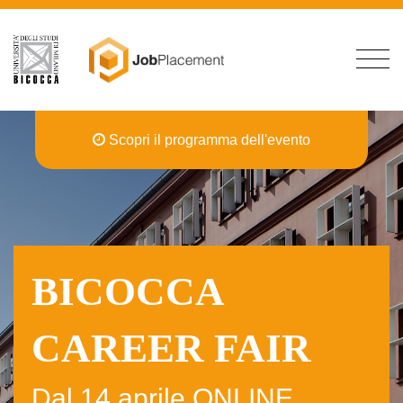
Scopri il programma dell'evento
BICOCCA
CAREER FAIR
Dal 14 aprile
ONLINE