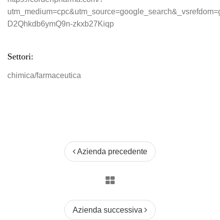
utm_medium=cpc&utm_source=google_search&_vsrefdo
D2Qhkdb6ymQ9n-zkxb27Kiqp
Settori:
chimica/farmaceutica
Azienda precedente
Azienda successiva